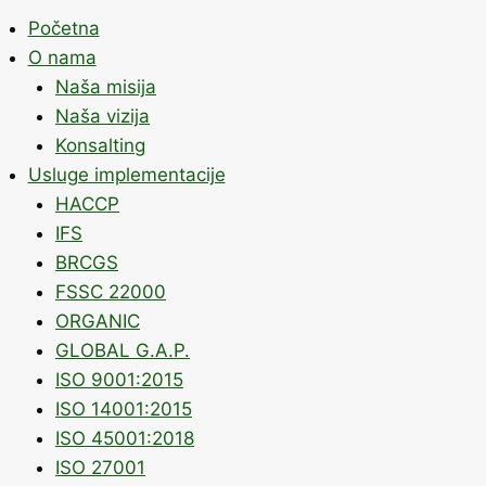
Početna
O nama
Naša misija
Naša vizija
Konsalting
Usluge implementacije
HACCP
IFS
BRCGS
FSSC 22000
ORGANIC
GLOBAL G.A.P.
ISO 9001:2015
ISO 14001:2015
ISO 45001:2018
ISO 27001